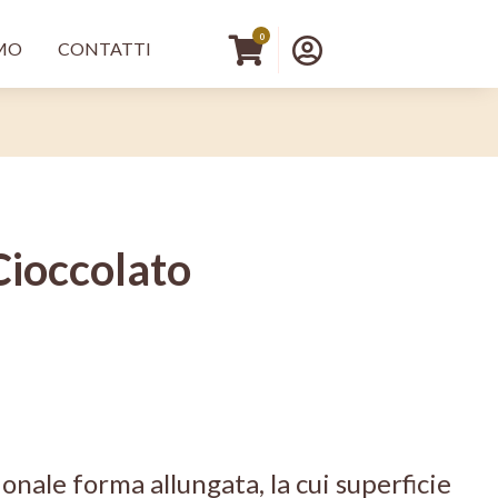
principale DX
Menu profilo 
0
AMO
CONTATTI
Cioccolato
ionale forma allungata, la cui superficie