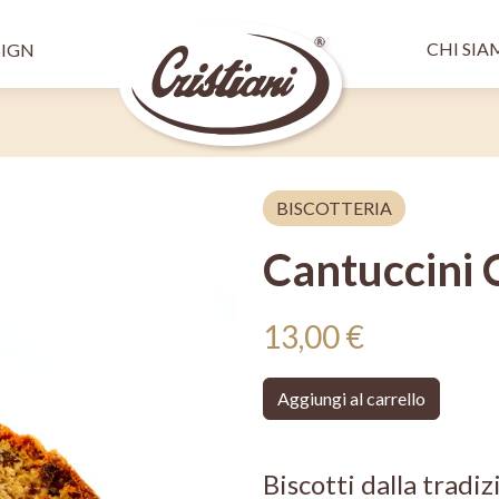
Salta al contenuto principale
Menù 
pale SX
CHI SI
SIGN
BISCOTTERIA
Cantuccini 
13,00 €
Aggiungi al carrello
Biscotti dalla tradiz