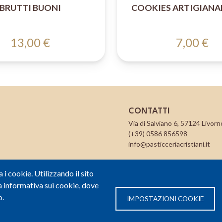
BRUTTI BUONI
COOKIES ARTIGIANALI
13,00 €
7,00 €
CONTATTI
Via di Salviano 6, 57124 Livorno
(+39) 0586 856598
info@pasticceriacristiani.it
a i cookie. Utilizzando il sito
 informativa sui cookie, dove
o.
IMPOSTAZIONI COOKIE