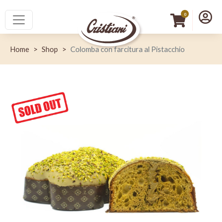
Salta al contenuto principale
Menù princip
Menu
0
Home
Shop
Colomba con farcitura al Pistacchio