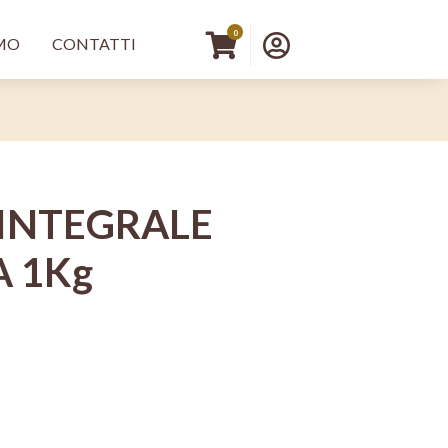
principale DX
Menu profilo 
0
AMO
CONTATTI
INTEGRALE
 1Kg