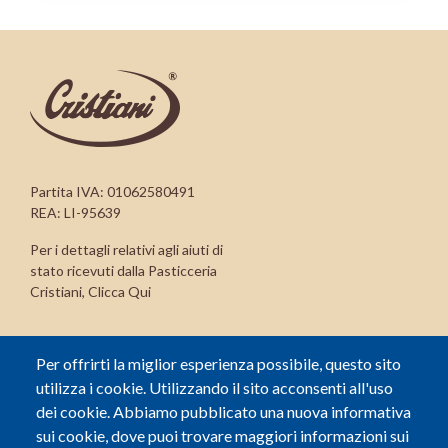
Partita IVA: 01062580491
REA: LI-95639
Per i dettagli relativi agli aiuti di
stato ricevuti dalla Pasticceria
Cristiani,
Clicca Qui
CONTATTI
Per offrirti la miglior esperienza possibile, questo sito
Via di Salviano 6, 57124 Livorno (LI)
utilizza i cookie. Utilizzando il sito acconsenti all'uso
(+39) 0586 856598
dei cookie. Abbiamo pubblicato una nuova informativa
info@pasticceriacristiani.it
sui cookie, dove puoi trovare maggiori informazioni sui