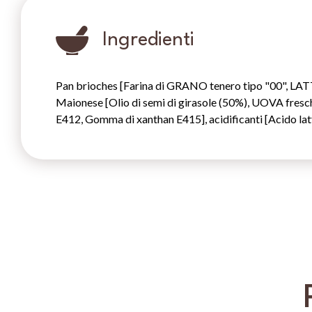
Ingredienti
Pan brioches [Farina di GRANO tenero tipo "00", LATTE 
Maionese [Olio di semi di girasole (50%), UOVA fresc
E412, Gomma di xanthan E415], acidificanti [Acido la