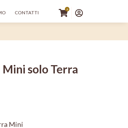
principale DX
Menu profilo 
0
AMO
CONTATTI
 Mini solo Terra
rra Mini