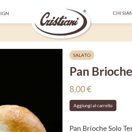
Salta al contenuto principale
Menù 
pale SX
CHI SI
SIGN
SALATO
Pan Brioche
8,00 €
Aggiungi al carrello
Pan Brioche Solo Te