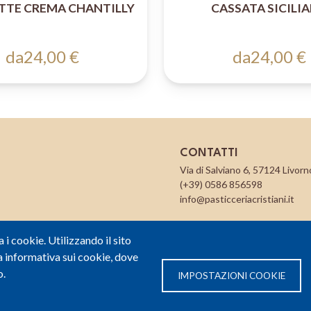
TTE CREMA CHANTILLY
CASSATA SICILI
da
24,00 €
da
24,00 €
CONTATTI
Via di Salviano 6, 57124 Livorno
(+39) 0586 856598
info@pasticceriacristiani.it
a i cookie. Utilizzando il sito
 informativa sui cookie, dove
o.
IMPOSTAZIONI COOKIE