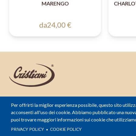
MARENGO
CHARLO
da
24,00 €
Partita IVA: 01062580491
Per offrirti la miglior esperienza possibile, questo sito utilizz
REA: LI-95639
acconsenti all'uso dei cookie. Abbiamo pubblicato una nuova
Per i dettagli relativi agli aiuti di stato ricevuti dalla
puoi trovare maggiori informazioni sui cookie che utilizziam
Pasticceria Cristiani,
Clicca Qui
PRIVACY POLICY
COOKIE POLICY