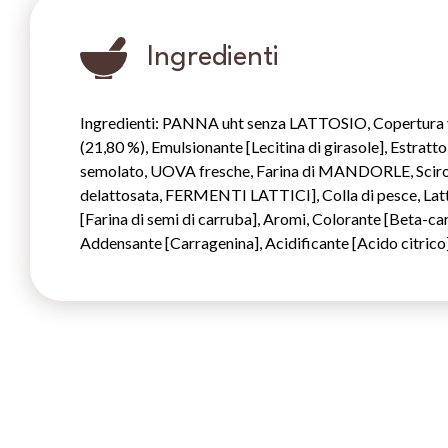
Ingredienti
Ingredienti: PANNA uht senza LATTOSIO, Copertura ve
(21,80 %), Emulsionante [Lecitina di girasole], Estra
semolato, UOVA fresche, Farina di MANDORLE, Sci
delattosata, FERMENTI LATTICI], Colla di pesce, Lat
[Farina di semi di carruba], Aromi, Colorante [Beta-ca
Addensante [Carragenina], Acidificante [Acido citrico