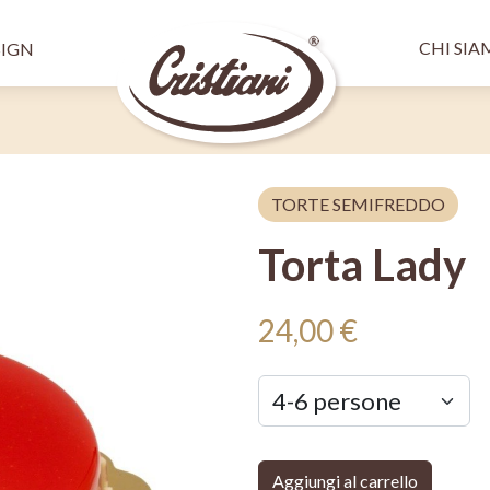
Salta al contenuto principale
Menù 
pale SX
CHI SI
SIGN
TORTE SEMIFREDDO
Torta Lady
24,00 €
Aggiungi al carrello