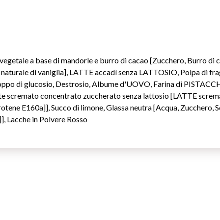
getale a base di mandorle e burro di cacao [Zucchero, Burro di
tto naturale di vaniglia], LATTE accadì senza LATTOSIO, Polpa di f
roppo di glucosio, Destrosio, Albume d'UOVO, Farina di PIS
te scremato concentrato zuccherato senza lattosio [LATTE screm
rotene E160a]], Succo di limone, Glassa neutra [Acqua, Zucchero, Sc
]], Lacche in Polvere Rosso