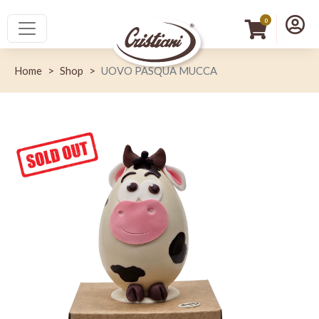
Salta al contenuto principale
Menù princip
Menu
0
Home
Shop
UOVO PASQUA MUCCA