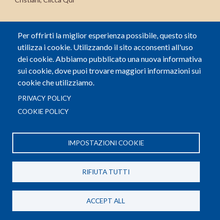
CONTATTI
Per offrirti la miglior esperienza possibile, questo sito
Via di Salviano 6, 57124 Livorno (LI)
utilizza i cookie. Utilizzando il sito acconsenti all'uso
(+39) 0586 856598
dei cookie. Abbiamo pubblicato una nuova informativa
info@pasticceriacristiani.it
sui cookie, dove puoi trovare maggiori informazioni sui
cookie che utilizziamo.
PRIVACY POLICY
INFORMAZIONI
COOKIE POLICY
Termini e condizioni
IMPOSTAZIONI COOKIE
Privacy policy
Cookie Policy
RIFIUTA TUTTI
Contatti
Richiedi un reso
ACCEPT ALL