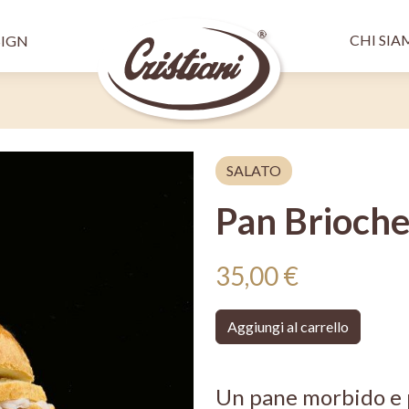
Salta al contenuto principale
Menù 
pale SX
CHI SI
SIGN
SALATO
Pan Brioch
35,00 €
Aggiungi al carrello
Un pane morbido e p