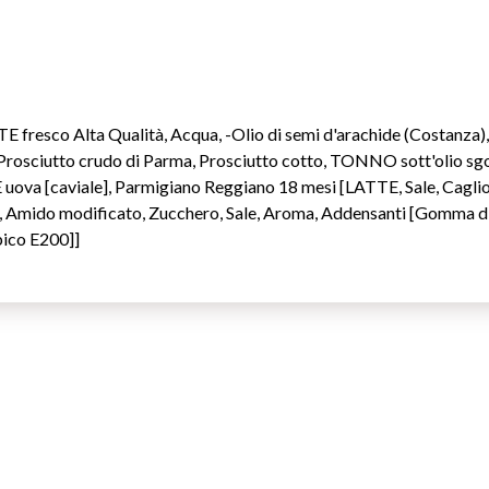
fresco Alta Qualità, Acqua, -Olio di semi d'arachide (Costanza), Z
a, Prosciutto crudo di Parma, Prosciutto cotto, TONNO sott'olio 
ova [caviale], Parmigiano Reggiano 18 mesi [LATTE, Sale, Caglio]
no, Amido modificato, Zucchero, Sale, Aroma, Addensanti [Gomma d
bico E200]]