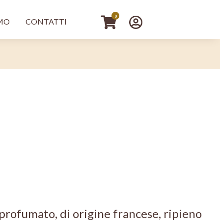
principale DX
Menu profilo 
0
AMO
CONTATTI
e
rofumato, di origine francese, ripieno