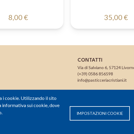
8,00 €
35,00 €
CONTATTI
Via di Salviano 6, 57124 Livorno
(+39) 0586 856598
info@pasticceriacristiani.it
a i cookie. Utilizzando il sito
 informativa sui cookie, dove
o.
IMPOSTAZIONI COOKIE