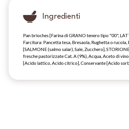
Ingredienti
Pan brioches [Farina di GRANO tenero tipo "00", LATTE 
Farcitura: Pancetta tesa, Bresaola, Rughetta o rucol
[SALMONE (salmo salar), Sale, Zucchero], STORIONE u
fresche pastorizzate Cat. A (9%), Acqua, Aceto di vi
[Acido lattico, Acido citrico], Conservante [Acido sor