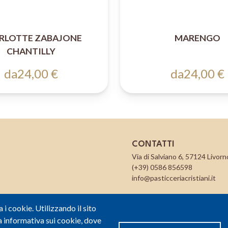
RLOTTE ZABAJONE
MARENGO
CHANTILLY
da
24,00 €
da
24,00 €
CONTATTI
Via di Salviano 6, 57124 Livorno
(+39) 0586 856598
info@pasticceriacristiani.it
a i cookie. Utilizzando il sito
 informativa sui cookie, dove