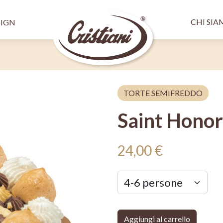
Salta al contenuto principale
Menù 
pale SX
CHI SI
SIGN
TORTE SEMIFREDDO
Saint Hono
24,00 €
Aggiungi al carrello