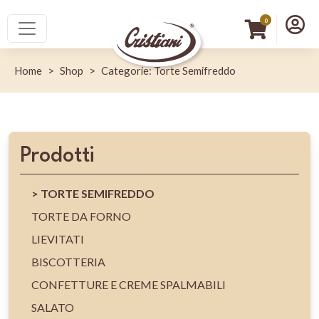
Salta al contenuto principale
Menù princip
Menu
0
Home
Shop
Categorie: Torte Semifreddo
Prodotti
TORTE SEMIFREDDO
TORTE DA FORNO
LIEVITATI
BISCOTTERIA
CONFETTURE E CREME SPALMABILI
SALATO