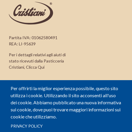
Partita IVA: 01062580491
REA: LI-95639
Per i dettagli relativi agli aiuti di
stato ricevuti dalla Pasticceria
Cristiani,
Clicca Qui
CONTATTI
Per offrirti la miglior esperienza possibile, questo sito
Via di Salviano 6, 57124 Livorno (LI)
utilizza i cookie. Utilizzando il sito acconsenti all'uso
(+39) 0586 856598
dei cookie. Abbiamo pubblicato una nuova informativa
info@pasticceriacristiani.it
sui cookie, dove puoi trovare maggiori informazioni sui
cookie che utilizziamo.
PRIVACY POLICY