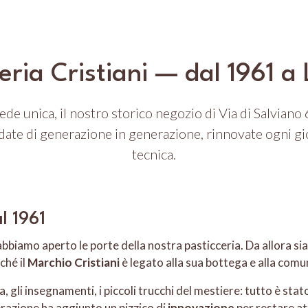
eria Cristiani — dal 1961 a
ede unica, il nostro storico negozio di Via di Salviano 
date di generazione in generazione, rinnovate ogni gi
tecnica.
l 1961
bbiamo aperto le porte della nostra pasticceria. Da allora si
ché il
Marchio Cristiani
è legato alla sua bottega e alla comun
ia, gli insegnamenti, i piccoli trucchi del mestiere: tutto è s
razione ha aggiunto un pizzico di
innovazione
per restare at