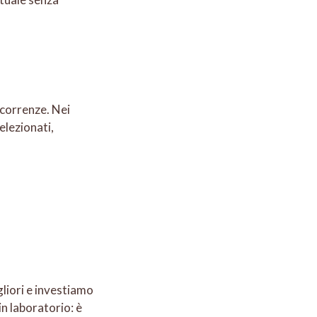
icorrenze. Nei
elezionati,
liori e investiamo
in laboratorio: è