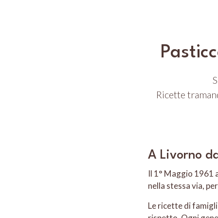
Pasticc
S
Ricette traman
A Livorno da
Il 1° Maggio 1961 a
nella stessa via, per
Le ricette di famigl
rispetto. Ogni gene