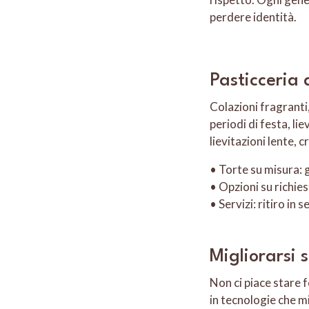
perdere identità.
Pasticceria 
Colazioni fragranti
periodi di festa, li
lievitazioni lente, 
• Torte su misura: g
• Opzioni su richies
• Servizi: ritiro in 
Migliorarsi
Non ci piace stare 
in tecnologie che mi