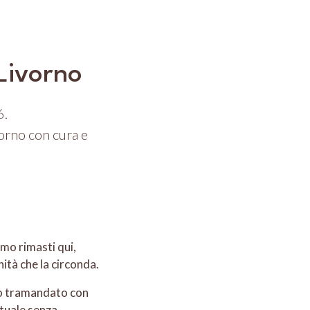
 Livorno
6.
orno con cura e
amo rimasti qui,
ità che la circonda.
tato tramandato con
tuale senza