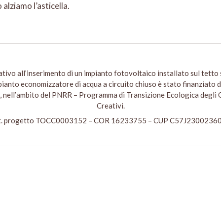
 alziamo l’asticella.
tivo all’inserimento di un impianto fotovoltaico installato sul tetto 
mpianto economizzatore di acqua a circuito chiuso è stato finanziato 
 nell’ambito del PNRR – Programma di Transizione Ecologica degli O
Creativi.
t. progetto TOCC0003152 – COR 16233755 – CUP C57J2300236